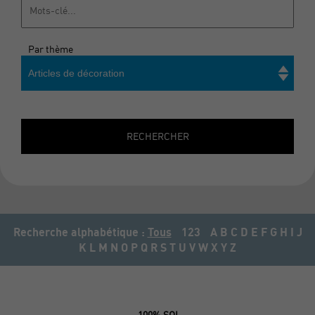
Par thème
Articles de décoration
Rechercher
RECHERCHER
Recherche alphabétique :
Tous
123
A
B
C
D
E
F
G
H
I
J
K
L
M
N
O
P
Q
R
S
T
U
V
W
X
Y
Z
100% SOI