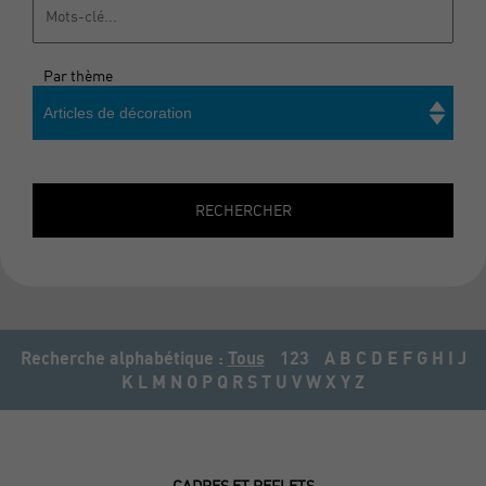
Par thème
Articles de décoration
Rechercher
RECHERCHER
Recherche alphabétique :
Tous
123
A
B
C
D
E
F
G
H
I
J
K
L
M
N
O
P
Q
R
S
T
U
V
W
X
Y
Z
CADRES ET REFLETS