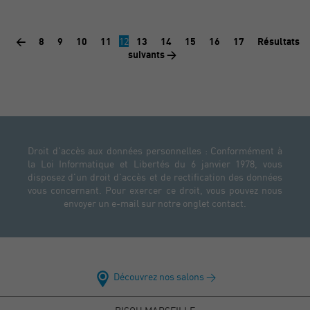
<
8
9
10
11
12
13
14
15
16
17
Résultats
suivants >
Droit d'accès aux données personnelles : Conformément à
la Loi Informatique et Libertés du 6 janvier 1978, vous
disposez d'un droit d'accès et de rectification des données
vous concernant. Pour exercer ce droit, vous pouvez nous
envoyer un e-mail sur notre onglet contact.
Découvrez nos salons >