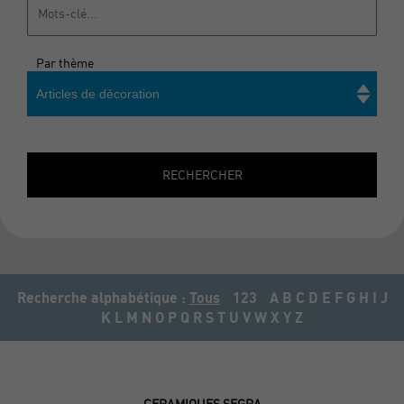
Par thème
Articles de décoration
Rechercher
RECHERCHER
Recherche alphabétique :
Tous
123
A
B
C
D
E
F
G
H
I
J
K
L
M
N
O
P
Q
R
S
T
U
V
W
X
Y
Z
CERAMIQUES SEGRA