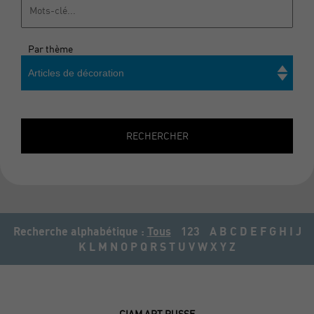
Par thème
Articles de décoration
Rechercher
RECHERCHER
Recherche alphabétique :
Tous
123
A
B
C
D
E
F
G
H
I
J
K
L
M
N
O
P
Q
R
S
T
U
V
W
X
Y
Z
CIAM ART RUSSE