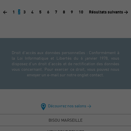
<
1
2
3
4
5
6
7
8
9
10
Résultats suivants >
Droit d'accès aux données personnelles : Conformément à
la Loi Informatique et Libertés du 6 janvier 1978, vous
disposez d'un droit d'accès et de rectification des données
vous concernant. Pour exercer ce droit, vous pouvez nous
envoyer un e-mail sur notre onglet contact.
Découvrez nos salons >
BISOU MARSEILLE