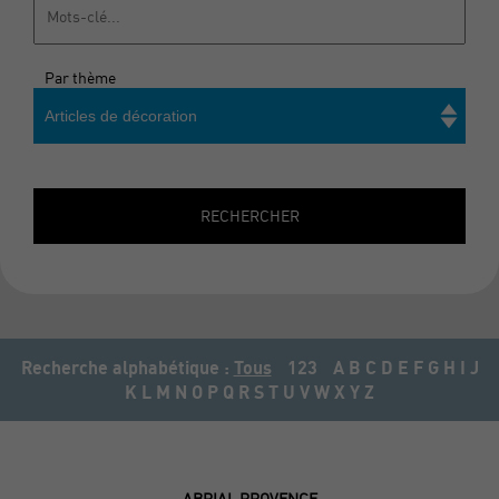
Par thème
Articles de décoration
Rechercher
RECHERCHER
Recherche alphabétique :
Tous
123
A
B
C
D
E
F
G
H
I
J
K
L
M
N
O
P
Q
R
S
T
U
V
W
X
Y
Z
ABRIAL PROVENCE