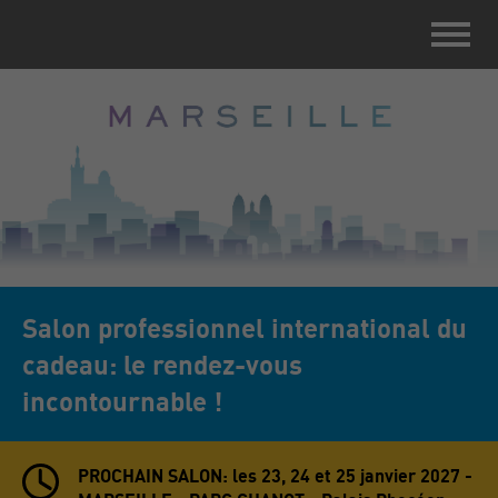
Salon professionnel international du
cadeau: le rendez-vous
incontournable !
PROCHAIN SALON: les 23, 24 et 25 janvier 2027 -