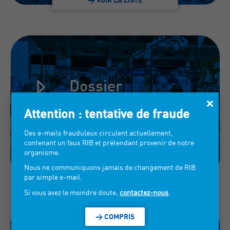
Dossier
×
exposants
Attention : tentative de fraude
Des e-mails frauduleux circulent actuellement,
contenant un faux RIB et prétendant provenir de notre
organisme.
Nous ne communiquons jamais de changement de RIB
> TÉLÉCHARGER
par simple e-mail.
Si vous avez le moindre doute,
contactez-nous
.
> COMPRIS