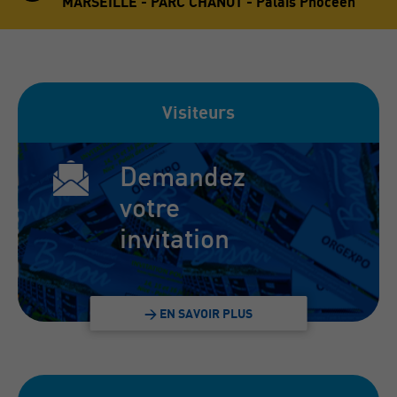
MARSEILLE - PARC CHANOT - Palais Phocéen
Visiteurs
Demandez
votre
invitation
> EN SAVOIR PLUS