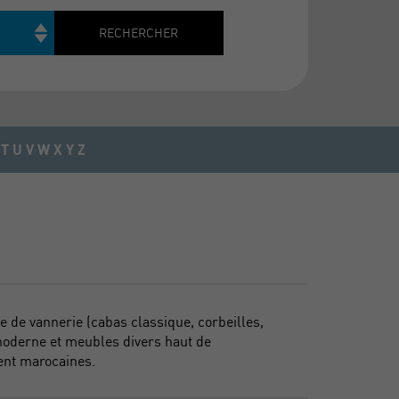
Rechercher
RECHERCHER
T
U
V
W
X
Y
Z
le de vannerie (cabas classique, corbeilles,
 moderne et meubles divers haut de
ent marocaines.