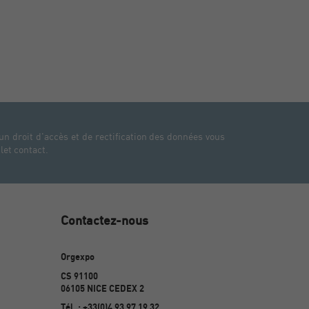
un droit d'accès et de rectification des données vous
let contact.
Contactez-nous
Orgexpo
CS 91100
06105 NICE CEDEX 2
Tél. : +33(0)4 93 97 19 32