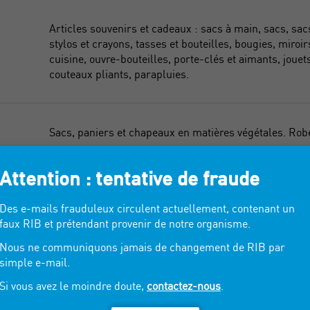
Articles souvenirs et cadeaux : sacs à main, sacs, sacs
stylos et crayons, tasses et bouteilles, bougies, miroi
cuisine, ouvre-bouteilles, porte-clés et aimants, jouet
couteaux pliants, parapluies.
Sacs, paniers et chapeaux en matières végétales. Robe
Attention : tentative de fraude
Beach and Casual.
Des e-mails frauduleux circulent actuellement, contenant un
faux RIB et prétendant provenir de notre organisme.
Nous ne communiquons jamais de changement de RIB par
Chapeaux, sacs, articles de décoration pour la cuisine,
simple e-mail.
Si vous avez le moindre doute,
contactez-nous
.