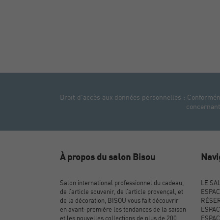
Droit d'accès aux données personnelles : Conformémen
concernant.
À propos du salon Bisou
Navi
Salon international professionnel du cadeau,
LE SA
de l’article souvenir, de l’article provençal, et
ESPAC
de la décoration, BISOU vous fait découvrir
RÉSER
en avant-première les tendances de la saison
ESPAC
et les nouvelles collections de plus de 200
ESPAC