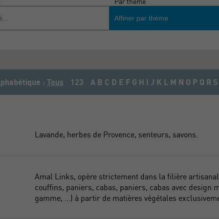
m
Par thème
Affiner par thème
phabétique :
Tous
123
A
B
C
D
E
F
G
H
I
J
K
L
M
N
O
P
Q
R
S
Lavande, herbes de Provence, senteurs, savons.
Amal Links, opère strictement dans la filière artisana
couffins, paniers, cabas, paniers, cabas avec design
gamme, ...) à partir de matières végétales exclusivem