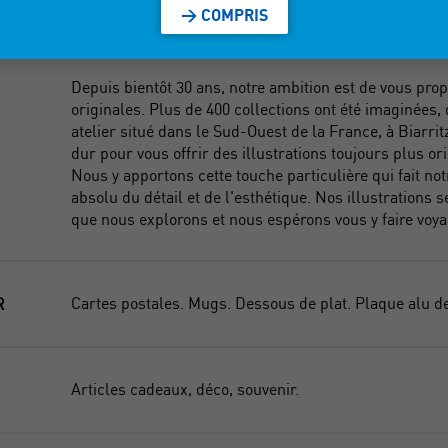
Collection prêt-à-porter, plage et grandes tailles.
> COMPRIS
Depuis bientôt 30 ans, notre ambition est de vous prop
originales. Plus de 400 collections ont été imaginées
atelier situé dans le Sud-Ouest de la France, à Biarr
dur pour vous offrir des illustrations toujours plus ori
Nous y apportons cette touche particulière qui fait not
absolu du détail et de l'esthétique. Nos illustrations s
que nous explorons et nous espérons vous y faire voya
Cartes postales. Mugs. Dessous de plat. Plaque alu d
R
Articles cadeaux, déco, souvenir.