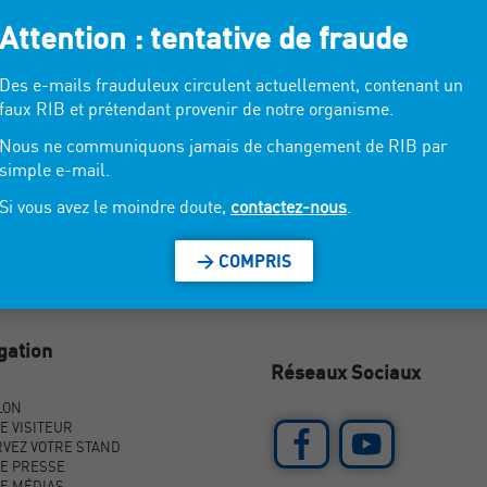
Attention : tentative de fraude
antes intemporelles.
Des e-mails frauduleux circulent actuellement, contenant un
faux RIB et prétendant provenir de notre organisme.
Nous ne communiquons jamais de changement de RIB par
simple e-mail.
Si vous avez le moindre doute,
contactez-nous
.
> COMPRIS
gation
Réseaux Sociaux
LON
E VISITEUR
VEZ VOTRE STAND
E PRESSE
E MÉDIAS