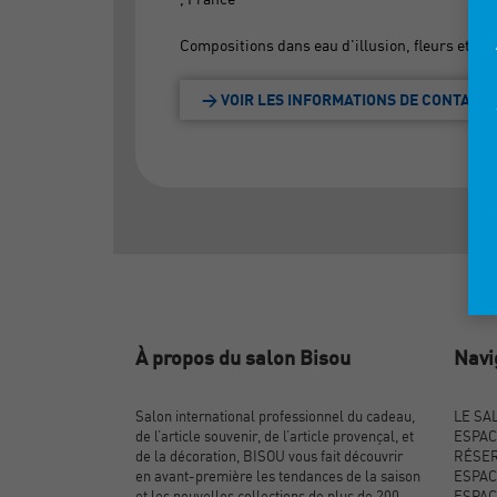
Compositions dans eau d'illusion, fleurs et pl
> VOIR LES INFORMATIONS DE CONTACT
À propos du salon Bisou
Navi
Salon international professionnel du cadeau,
LE SA
de l’article souvenir, de l’article provençal, et
ESPAC
de la décoration, BISOU vous fait découvrir
RÉSER
en avant-première les tendances de la saison
ESPAC
et les nouvelles collections de plus de 200
ESPAC