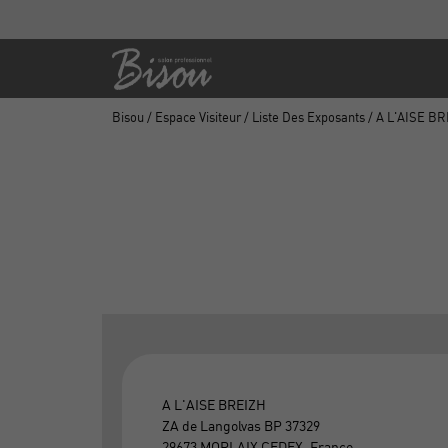
Bisou
/
Espace Visiteur
/
Liste Des Exposants
/ A L'AISE B
A L'AISE BREIZH
ZA de Langolvas BP 37329
29673 MORLAIX CEDEX, France