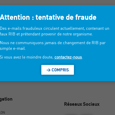
Attention : tentative de fraude
 bretonne et sa fidèle bigoudène propose des collections de textile et ac
s variées sont à (re)découvrir au salon cette année.
Des e-mails frauduleux circulent actuellement, contenant un
faux RIB et prétendant provenir de notre organisme.
Nous ne communiquons jamais de changement de RIB par
simple e-mail.
Si vous avez le moindre doute,
contactez-nous
.
> COMPRIS
gation
Réseaux Sociaux
LON