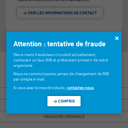
> VOIR LES INFORMATIONS DE CONTACT
×
Attention : tentative de fraude
Des e-mails frauduleux circulent actuellement,
contenant un faux RIB et prétendant provenir de notre
organisme.
Nous ne communiquons jamais de changement de RIB
par simple e-mail.
Découvrez nos salons >
Si vous avez le moindre doute,
contactez-nous
.
BISOU MARSEILLE
> COMPRIS
HEXAGONE RENNES
HEXAGONE GRENOBLE