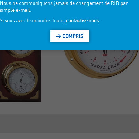
Nous ne communiquons jamais de changement de RIB par
simple e-mail.
Si vous avez le moindre doute,
contactez-nous
.
> COMPRIS