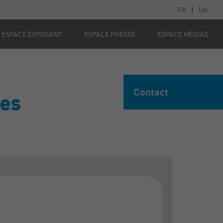
FR
|
UK
ESPACE EXPOSANT
ESPACE PRESSE
ESPACE MÉDIAS
Contact
ues