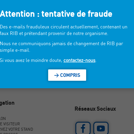
Attention : tentative de fraude
a vente de souvenirs faits à la main. Nos magnets et figurines en bois et 
a précision de réalisation et grâce à leur qualité, ils dépassent les équivale
Des e-mails frauduleux circulent actuellement, contenant un
faux RIB et prétendant provenir de notre organisme.
Nous ne communiquons jamais de changement de RIB par
simple e-mail.
Si vous avez le moindre doute,
contactez-nous
.
> COMPRIS
gation
Réseaux Sociaux
LON
E VISITEUR
VEZ VOTRE STAND