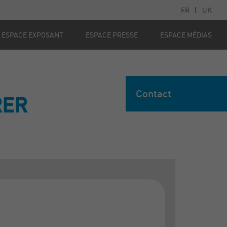
FR
|
UK
ESPACE EXPOSANT
ESPACE PRESSE
ESPACE MÉDIAS
Contact
RER