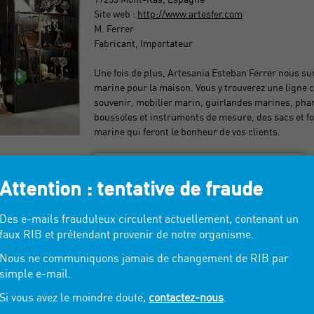
Site web :
http://www.artesfer.com
M. Ferrer
Fabricant, Importateur
Une fois de plus, Artesania Esteban Ferrer nous sur
marine pour la maison. Vous y trouverez une ligne c
souvenir, mobilier marin, guirlandes marines, pha
boussoles et instruments de mesure, des sacs et fo
marine qui feront le bonheur de vos clients.
> VOIR LES INFORMATIONS DE CONTACT
Attention : tentative de fraude
Des e-mails frauduleux circulent actuellement, contenant un
faux RIB et prétendant provenir de notre organisme.
Nous ne communiquons jamais de changement de RIB par
simple e-mail.
Si vous avez le moindre doute,
contactez-nous
.