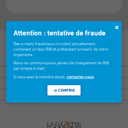
×
Attention : tentative de fraude
Des e-mails frauduleux circulent actuellement,
contenant un faux RIB et prétendant provenir de notre
organisme.
Découvrez nos salons >
Nous ne communiquons jamais de changement de RIB
par simple e-mail.
BISOU MARSEILLE
Si vous avez le moindre doute,
contactez-nous
.
HEXAGONE RENNES
> COMPRIS
HEXAGONE GRENOBLE