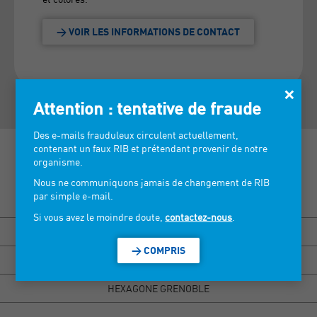
> VOIR LES INFORMATIONS DE CONTACT
×
Attention : tentative de fraude
Des e-mails frauduleux circulent actuellement,
contenant un faux RIB et prétendant provenir de notre
organisme.
Nous ne communiquons jamais de changement de RIB
par simple e-mail.
Découvrez nos salons >
Si vous avez le moindre doute,
contactez-nous
.
BISOU MARSEILLE
> COMPRIS
HEXAGONE RENNES
HEXAGONE GRENOBLE