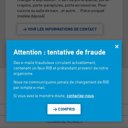
crayons, porte-parapluies, porte accessoires. Pour
cuisine ou salle de bain...et autre ... Pièce unique(
modèle déposé).
> VOIR LES INFORMATIONS DE CONTACT
×
Attention : tentative de fraude
Des e-mails frauduleux circulent actuellement,
contenant un faux RIB et prétendant provenir de notre
organisme.
Nous ne communiquons jamais de changement de RIB
par simple e-mail.
Si vous avez le moindre doute,
contactez-nous
.
Découvrez nos salons >
> COMPRIS
BISOU MARSEILLE
HEXAGONE RENNES