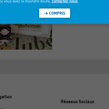
Si vous avez le moindre doute,
contactez-nous
.
> COMPRIS
gation
Réseaux Sociaux