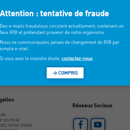
Attention : tentative de fraude
ur/extérieur en combinant le bois, le verre et la pierre.
Des e-mails frauduleux circulent actuellement, contenant un
faux RIB et prétendant provenir de notre organisme.
Nous ne communiquons jamais de changement de RIB par
simple e-mail.
Si vous avez le moindre doute,
contactez-nous
.
> COMPRIS
gation
Réseaux Sociaux
LON
E VISITEUR
VEZ VOTRE STAND