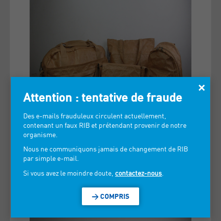
×
Attention : tentative de fraude
Des e-mails frauduleux circulent actuellement,
contenant un faux RIB et prétendant provenir de notre
organisme.
Nous ne communiquons jamais de changement de RIB
par simple e-mail.
Si vous avez le moindre doute,
contactez-nous
.
> COMPRIS