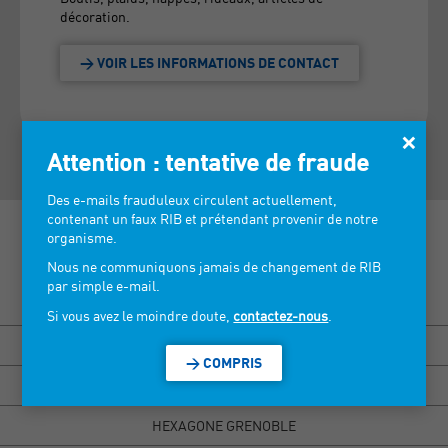
décoration.
> VOIR LES INFORMATIONS DE CONTACT
×
Attention : tentative de fraude
Des e-mails frauduleux circulent actuellement,
contenant un faux RIB et prétendant provenir de notre
organisme.
Nous ne communiquons jamais de changement de RIB
par simple e-mail.
Découvrez nos salons >
Si vous avez le moindre doute,
contactez-nous
.
BISOU MARSEILLE
> COMPRIS
HEXAGONE RENNES
HEXAGONE GRENOBLE