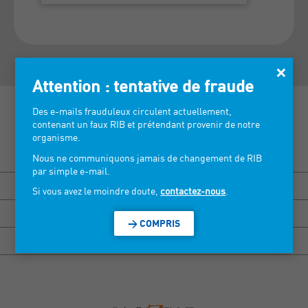
×
Attention : tentative de fraude
Des e-mails frauduleux circulent actuellement,
contenant un faux RIB et prétendant provenir de notre
organisme.
Découvrez nos salons >
Nous ne communiquons jamais de changement de RIB
par simple e-mail.
BISOU MARSEILLE
Si vous avez le moindre doute,
contactez-nous
.
HEXAGONE RENNES
> COMPRIS
HEXAGONE GRENOBLE