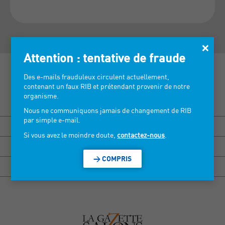
×
Attention : tentative de fraude
Des e-mails frauduleux circulent actuellement,
contenant un faux RIB et prétendant provenir de notre
organisme.
Découvrez nos salons >
Nous ne communiquons jamais de changement de RIB
par simple e-mail.
BISOU MARSEILLE
Si vous avez le moindre doute,
contactez-nous
.
HEXAGONE RENNES
> COMPRIS
HEXAGONE GRENOBLE