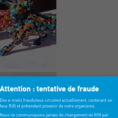
Attention : tentative de fraude
Des e-mails frauduleux circulent actuellement, contenant un
faux RIB et prétendant provenir de notre organisme.
Nous ne communiquons jamais de changement de RIB par