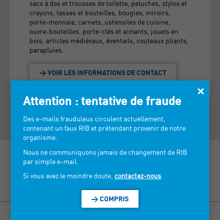
sacs à dos et trousses de toilette, peluches, stylos et
crayons, tasses et bouteilles, bougies, miroirs,
porte-monnaie, carnets, ustensiles de cuisine,
ouvre-bouteilles, porte-clés et aimants, jouets en
bois, articles médiévaux, éventails, couteaux pliants,
parapluies.
> VOIR LES INFORMATIONS DE CONTACT
×
Attention : tentative de fraude
Des e-mails frauduleux circulent actuellement,
contenant un faux RIB et prétendant provenir de notre
organisme.
Nous ne communiquons jamais de changement de RIB
par simple e-mail.
Si vous avez le moindre doute,
contactez-nous
.
Découvrez nos salons >
> COMPRIS
BISOU MARSEILLE