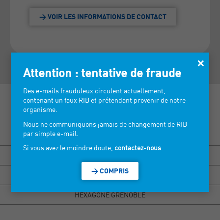
> VOIR LES INFORMATIONS DE CONTACT
×
Attention : tentative de fraude
Des e-mails frauduleux circulent actuellement,
contenant un faux RIB et prétendant provenir de notre
organisme.
Nous ne communiquons jamais de changement de RIB
Découvrez nos salons >
par simple e-mail.
Si vous avez le moindre doute,
contactez-nous
.
BISOU MARSEILLE
> COMPRIS
HEXAGONE RENNES
HEXAGONE GRENOBLE