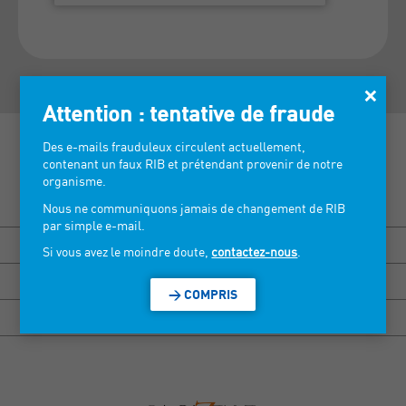
×
Attention : tentative de fraude
Des e-mails frauduleux circulent actuellement,
contenant un faux RIB et prétendant provenir de notre
organisme.
Découvrez nos salons >
Nous ne communiquons jamais de changement de RIB
par simple e-mail.
BISOU MARSEILLE
Si vous avez le moindre doute,
contactez-nous
.
HEXAGONE RENNES
> COMPRIS
HEXAGONE GRENOBLE