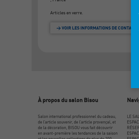
Articles en verre.
> VOIR LES INFORMATIONS DE CONTACT
À propos du salon Bisou
Navi
Salon international professionnel du cadeau,
LE SA
de l’article souvenir, de l’article provençal, et
ESPAC
de la décoration, BISOU vous fait découvrir
RÉSER
en avant-première les tendances de la saison
ESPAC
et les nouvelles collections de plus de 200
ESPAC