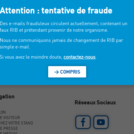
Attention : tentative de fraude
Des e-mails frauduleux circulent actuellement, contenant un
faux RIB et prétendant provenir de notre organisme.
Nous ne communiquons jamais de changement de RIB par
simple e-mail.
Si vous avez le moindre doute,
contactez-nous
.
> COMPRIS
gation
Réseaux Sociaux
LON
E VISITEUR
VEZ VOTRE STAND
E PRESSE
E MÉDIAS