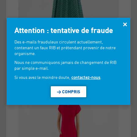
×
Attention : tentative de fraude
Des e-mails frauduleux circulent actuellement,
contenant un faux RIB et prétendant provenir de notre
organisme.
Nous ne communiquons jamais de changement de RIB
par simple e-mail.
Si vous avez le moindre doute,
contactez-nous
.
> COMPRIS